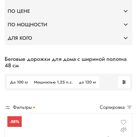
ПО ЦЕНЕ
Премиум
ПО МОЩНОСТИ
До 40 000
Тонкие
ДЛЯ КОГО
Мощность 2 л.с.
До 75 000
Без поручней
Профессиональные
Мощность 3,5 л.с.
До 100 000
Беговые дорожки для дома с шириной полотна
48 см
Для фитнес клубов
Мощность 4 л.с.
До 100 кг
Мощностью 1,25 л.с.
до 120 кг
Для ходьбы
Мощность 5 л.с.
Фильтры
Сортировка
-58%