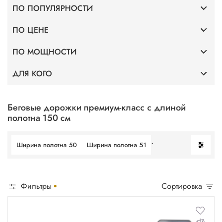
ПО ПОПУЛЯРНОСТИ
ПО ЦЕНЕ
Тонкие
ПО МОЩНОСТИ
До 40 000
Для дома
ДЛЯ КОГО
Мощность 2 л.с.
До 75 000
Без поручней
Профессиональные
Мощность 3,5 л.с.
До 100 000
Беговые дорожки премиум-класс с длиной
полотна 150 см
Для фитнес клубов
Мощность 4 л.с.
.
Ширина полотна 50
Ширина полотна 51
Для ходьбы
Мощность 5 л.с.
Фильтры
Сортировка