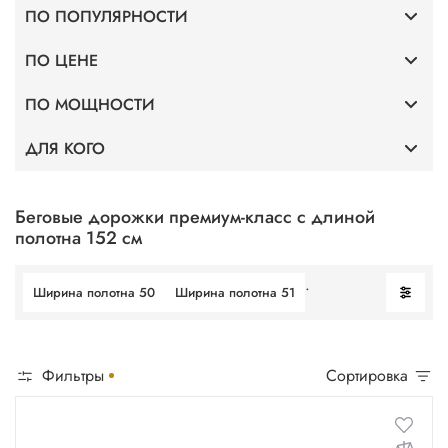
ПО ПОПУЛЯРНОСТИ
ПО ЦЕНЕ
Тонкие
ПО МОЩНОСТИ
До 40 000
Для дома
ДЛЯ КОГО
Мощность 2 л.с.
До 75 000
Без поручней
Профессиональные
Мощность 3,5 л.с.
До 100 000
Беговые дорожки премиум-класс с длиной
полотна 152 см
Для фитнес клубов
Мощность 4 л.с.
.
Ширина полотна 50
Ширина полотна 51
Для ходьбы
Мощность 5 л.с.
Фильтры
Сортировка