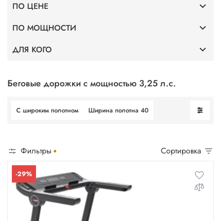
ПО ЦЕНЕ
Премиум
ПО МОЩНОСТИ
До 40 000
Тонкие
ДЛЯ КОГО
Мощность 2 л.с.
До 75 000
Для дома
Профессиональные
Мощность 3,5 л.с.
До 100 000
Без поручней
Беговые дорожки с мощностью 3,25 л.с.
Для фитнес клубов
Мощность 4 л.с.
С широким полотном
Ширина полотна 40
Для ходьбы
Мощность 5 л.с.
Фильтры
Сортировка
-29%