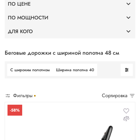
ПО ЦЕНЕ
Премиум
ПО МОЩНОСТИ
До 40 000
Тонкие
ДЛЯ КОГО
Мощность 2 л.с.
До 75 000
Для дома
Профессиональные
Мощность 3,5 л.с.
До 100 000
Без поручней
Беговые дорожки с шириной полотна 48 см
Для фитнес клубов
Мощность 4 л.с.
С широким полотном
Ширина полотна 40
Для ходьбы
Мощность 5 л.с.
Фильтры
Сортировка
-58%