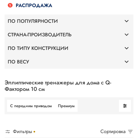
РАСПРОДАЖА
ПО ПОПУЛЯРНОСТИ
СТРАНА-ПРОИЗВОДИТЕЛЬ
Премиум
ПО ТИПУ КОНСТРУКЦИИ
Германия
С передним приводом
ПО ВЕСУ
С передним приводом
Altezani
Для веса 120 кг
С задним приводом
Эллиптические тренажеры для дома с Q-
Фактором 10 см
Для веса 130 кг
С передним приводом
Премиум
Для веса 140 кг
Для веса 150 кг
Фильтры
Сортировка
Для веса 160 кг