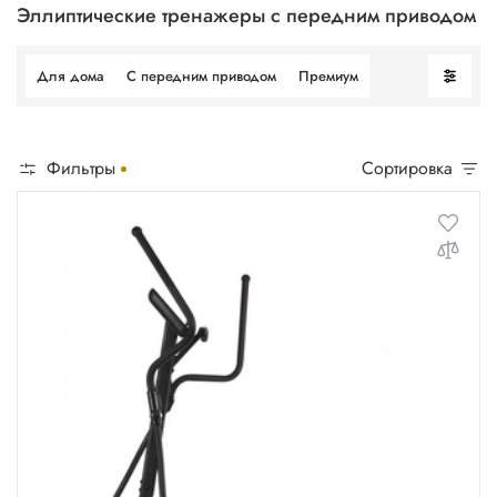
Эллиптические тренажеры с передним приводом
Для веса 130 кг
Для дома
С передним приводом
Премиум
Для веса 140 кг
Для веса 150 кг
Фильтры
Сортировка
Для веса 160 кг
Для веса 180 кг
Для веса 200 кг