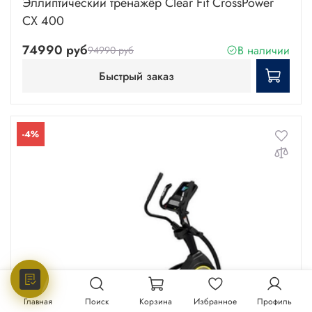
Эллиптический тренажёр Clear Fit CrossPower
CX 400
74990 руб
В наличии
94990 руб
Быстрый заказ
-4%
Главная
Поиск
Корзина
Избранное
Профиль