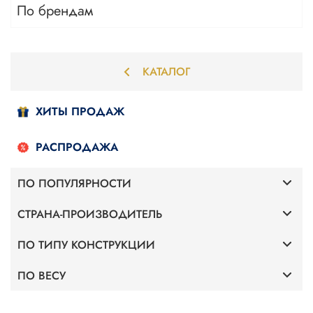
По брендам
КАТАЛОГ
ХИТЫ ПРОДАЖ
РАСПРОДАЖА
ПО ПОПУЛЯРНОСТИ
СТРАНА-ПРОИЗВОДИТЕЛЬ
Для дома
ПО ТИПУ КОНСТРУКЦИИ
Германия
С передним приводом
ПО ВЕСУ
С передним приводом
Премиум
Для веса 120 кг
С задним приводом