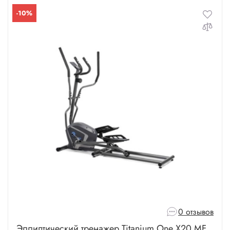
-10%
Для веса 180 кг
Для веса 200 кг
0 отзывов
Эллиптический тренажер Titanium One X20 MF