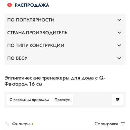
РАСПРОДАЖА
ПО ПОПУЛЯРНОСТИ
СТРАНА-ПРОИЗВОДИТЕЛЬ
Премиум
ПО ТИПУ КОНСТРУКЦИИ
Германия
С передним приводом
ПО ВЕСУ
С передним приводом
Altezani
Для веса 120 кг
С задним приводом
Эллиптические тренажеры для дома с Q-
Фактором 16 см
Для веса 130 кг
С передним приводом
Премиум
Для веса 140 кг
Для веса 150 кг
Фильтры
Сортировка
Для веса 160 кг