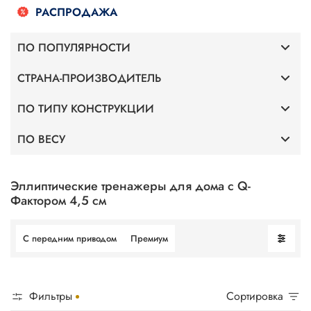
РАСПРОДАЖА
ПО ПОПУЛЯРНОСТИ
СТРАНА-ПРОИЗВОДИТЕЛЬ
Премиум
ПО ТИПУ КОНСТРУКЦИИ
Германия
С передним приводом
ПО ВЕСУ
С передним приводом
Altezani
Для веса 120 кг
С задним приводом
Эллиптические тренажеры для дома с Q-
Фактором 4,5 см
Для веса 130 кг
С передним приводом
Премиум
Для веса 140 кг
Для веса 150 кг
Фильтры
Сортировка
Для веса 160 кг