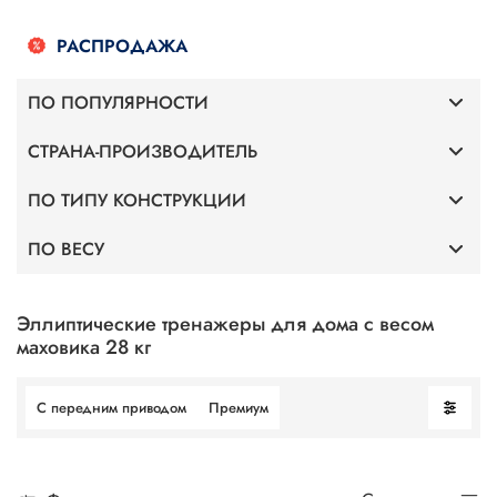
РАСПРОДАЖА
ПО ПОПУЛЯРНОСТИ
СТРАНА-ПРОИЗВОДИТЕЛЬ
Премиум
ПО ТИПУ КОНСТРУКЦИИ
Германия
С передним приводом
ПО ВЕСУ
С передним приводом
Altezani
Для веса 120 кг
С задним приводом
Эллиптические тренажеры для дома с весом
маховика 28 кг
Для веса 130 кг
С передним приводом
Премиум
Для веса 140 кг
Для веса 150 кг