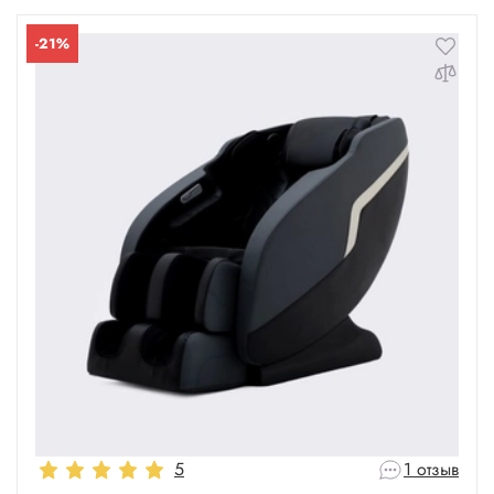
-21%
5
1 отзыв