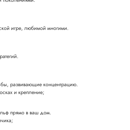
и поколениями.
еской игре, любимой многими.
ратегий.
льбы, развивающие концентрацию.
осках и крепление;
ольф прямо в ваш дом.
ячика;