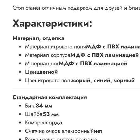
Стол станет отличным подарком для друзей и бли
Характеристики:
Материал, отделка
Материал игрового поля
МДФ с ПВХ ламин
Материал корпуса
МДФ с ПВХ ламинацией
Материал ног
МДФ с ПВХ ламинацией
Цвет
цветной
Цвет игрового поля
серый, синий, черный
Стандартная комплектация
Бита
34 мм
Шайба
53 мм
Компрессор
да
Счетчик очков электронный
нет
Регулировка высоты стола
да