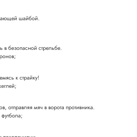
етающей шайбой.
ь в безопасной стрельбе.
тронов;
емясь к страйку!
кеглей;
в, отправляя мяч в ворота противника.
 футбола;