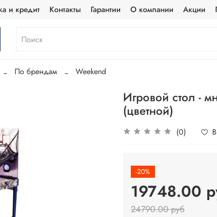
ка и кредит
Контакты
Гарантии
О компании
Акции
По брендам
Weekend
Игровой стол - м
(цветной)
(0)
В
-20%
19748.00 р
24790.00 руб