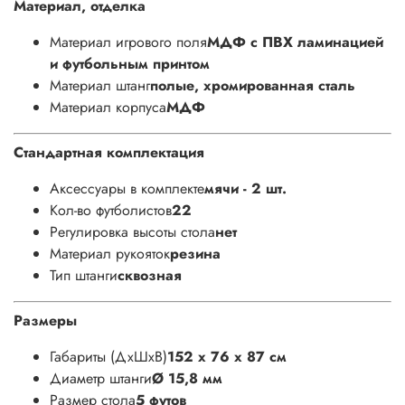
Материал, отделка
Материал игрового поля
МДФ с ПВХ ламинацией
и футбольным принтом
Материал штанг
полые, хромированная сталь
Материал корпуса
МДФ
Стандартная комплектация
Аксессуары в комплекте
мячи - 2 шт.
Кол-во футболистов
22
Регулировка высоты стола
нет
Материал рукояток
резина
Тип штанги
сквозная
Размеры
Габариты (ДхШхВ)
152 х 76 х 87 см
Диаметр штанги
Ø 15,8 мм
Размер стола
5 футов