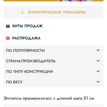
ЭЛЛИПТИЧЕСКИЕ ТРЕНАЖЕРЫ
ХИТЫ ПРОДАЖ
РАСПРОДАЖА
ПО ПОПУЛЯРНОСТИ
СТРАНА-ПРОИЗВОДИТЕЛЬ
Для дома
ПО ТИПУ КОНСТРУКЦИИ
Германия
С передним приводом
ПО ВЕСУ
С передним приводом
Для веса 120 кг
С задним приводом
Эллипсы премиум-класс с длиной шага 51 см
Для веса 130 кг