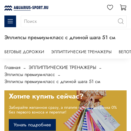
Эллипсы премиум-класс с длиной шага 51 см
БЕГОВЫЕ ДОРОЖКИ
ЭЛЛИПТИЧЕСКИЕ ТРЕНАЖЕРЫ
ВЕЛО
Главная
ЭЛЛИПТИЧЕСКИЕ ТРЕНАЖЕРЫ
Эллипсы премиум-класс
Эллипсы премиум-класс с длиной шага 51 см
Хотите купить сейчас?
Забирайте желанное сразу, а платите потом. Рассрочка 0%
без первого взноса и переплат!
Узнать подробнее