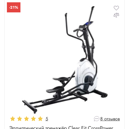
-21%
Для веса 180 кг
Для веса 200 кг
5
8 отзывов
Эллиптический тренажёр Clear Fit CrossPower