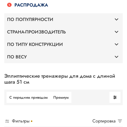
РАСПРОДАЖА
ПО ПОПУЛЯРНОСТИ
СТРАНА-ПРОИЗВОДИТЕЛЬ
Премиум
ПО ТИПУ КОНСТРУКЦИИ
Германия
С передним приводом
ПО ВЕСУ
С передним приводом
Altezani
Для веса 120 кг
С задним приводом
Эллиптические тренажеры для дома с длиной
шага 51 см
Для веса 130 кг
С передним приводом
Премиум
Для веса 140 кг
Для веса 150 кг
Фильтры
Сортировка
Для веса 160 кг