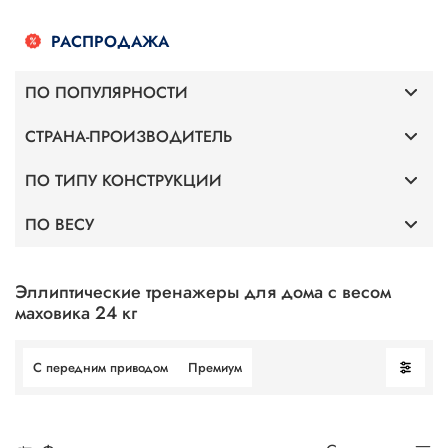
РАСПРОДАЖА
ПО ПОПУЛЯРНОСТИ
СТРАНА-ПРОИЗВОДИТЕЛЬ
Премиум
ПО ТИПУ КОНСТРУКЦИИ
Германия
С передним приводом
ПО ВЕСУ
С передним приводом
Altezani
Для веса 120 кг
С задним приводом
Эллиптические тренажеры для дома с весом
маховика 24 кг
Для веса 130 кг
С передним приводом
Премиум
Для веса 140 кг
Для веса 150 кг