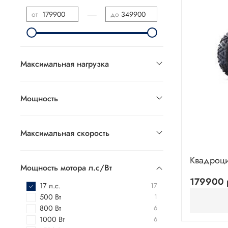
—
от
до
Максимальная нагрузка
Мощность
Максимальная скорость
Квадроц
Мощность мотора л.с/Вт
179900 
17 л.с.
17
500 Вт
1
800 Вт
6
1000 Вт
6