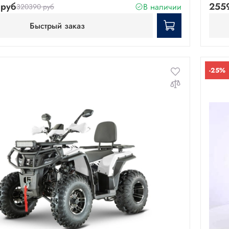
руб
255
В наличии
320390 руб
Быстрый заказ
-25%