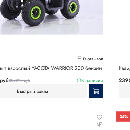
0 отзывов
икл взрослый YACOTA WARRIOR 200 бензин
Квад
руб
239
В наличии
309890 руб
Быстрый заказ
-25%