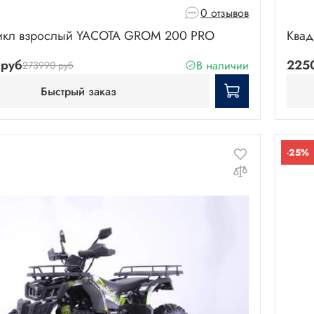
0 отзывов
икл взрослый YAСOTA GROM 200 PRO
Квад
руб
225
В наличии
273990 руб
Быстрый заказ
-25%