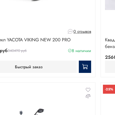
0 отзывов
икл YACOTA VIKING NEW 200 PRO
Квад
бенз
руб
В наличии
340490 руб
256
Быстрый заказ
-25%