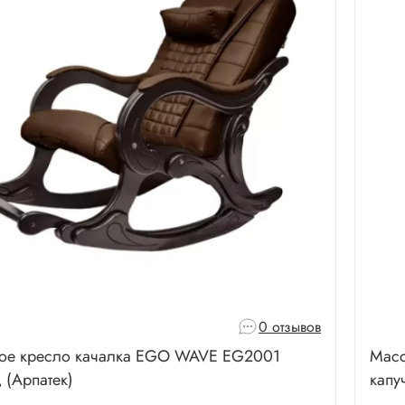
0 отзывов
ое кресло качалка EGO WAVE EG2001
Масс
(Арпатек)
капу