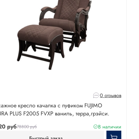
0 отзывов
ажное кресло качалка с пуфиком FUJIMO
RA PLUS F2005 FVXP ваниль, терра,грэйси.
20 руб
В наличии
78800 руб
Быстрый заказ