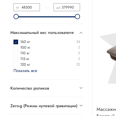
—
от
до
Максимальный вес пользователя
160 кг
24
100 кг
2
110 кг
2
115 кг
2
120 кг
22
Показать все
Количество роликов
Zero-g (Режим нулевой гравитации)
Массажно