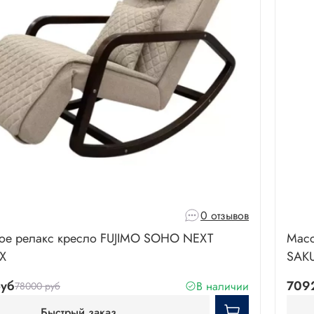
0 отзывов
ое релакс кресло FUJIMO SOHO NEXT
Масс
X
SAKU
уб
709
В наличии
78000 руб
Быстрый заказ