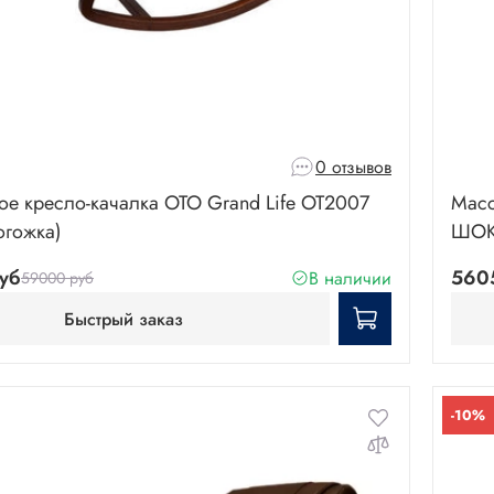
0 отзывов
е кресло-качалка OTO Grand Life OT2007
Масс
огожка)
ШОК
уб
560
В наличии
59000 руб
Быстрый заказ
-10%