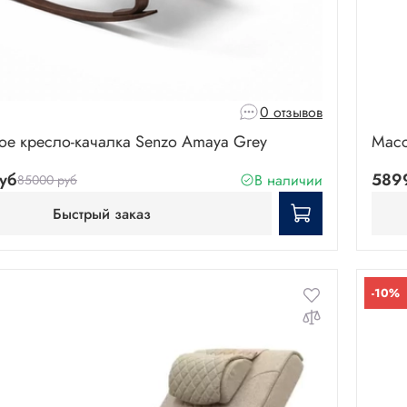
0 отзывов
е кресло-качалка Senzo Amaya Grey
Масс
уб
589
В наличии
85000 руб
Быстрый заказ
-10%