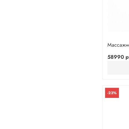
Массажно
58990 р
-23%