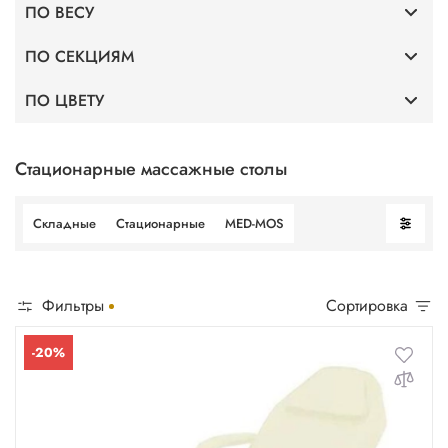
ПО ВЕСУ
Складные
ПО СЕКЦИЯМ
До 180 кг
Стационарные
ПО ЦВЕТУ
С 2 секциями
До 250 кг
Бежевый цвет
С 4 секциями
Стационарные массажные столы
Кремовый цвет
Складные
Стационарные
MED-MOS
Разных цветов
Фильтры
Сортировка
-20%