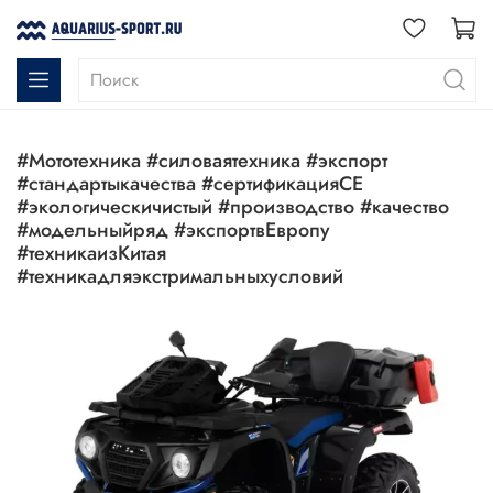
#мототехника #силоваятехника #экспорт
#стандартыкачества #сертификацияCE
#экологическичистый #производство #качество
#модельныйряд #экспортвЕвропу
#техникаизКитая
#техникадляэкстримальныхусловий