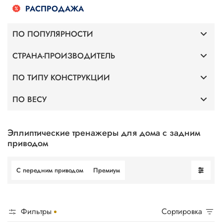
РАСПРОДАЖА
ПО ПОПУЛЯРНОСТИ
СТРАНА-ПРОИЗВОДИТЕЛЬ
Премиум
ПО ТИПУ КОНСТРУКЦИИ
Германия
С передним приводом
ПО ВЕСУ
С передним приводом
Altezani
Для веса 120 кг
С задним приводом
Эллиптические тренажеры для дома с задним
приводом
Для веса 130 кг
С передним приводом
Премиум
Для веса 140 кг
Для веса 150 кг
Фильтры
Сортировка
Для веса 160 кг